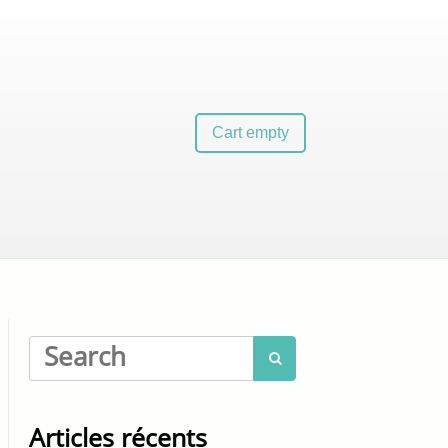
Cart empty

Articles récents