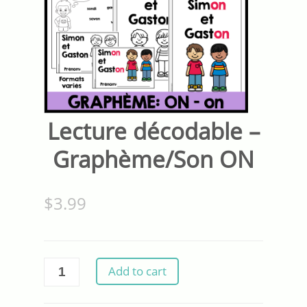
Lecture décodable –
Graphème/Son ON
$
3.99
Lecture
Add to cart
décodable
-