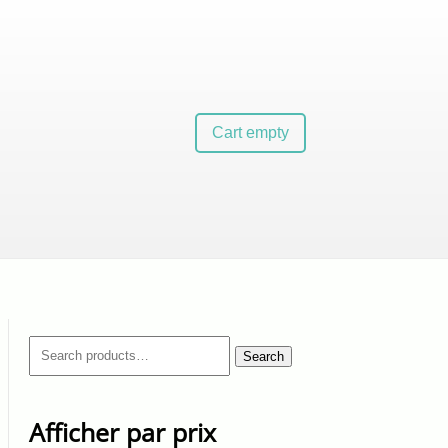
Cart empty
Search
Search
for:
Afficher par prix