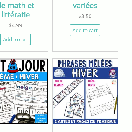
de math et
variées
littératie
$
3.50
$
4.99
Add to cart
Add to cart