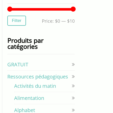
Min
Max
Price:
$0
—
$10
Filter
price
price
Produits par
catégories
GRATUIT
Ressources pédagogiques
Activités du matin
Alimentation
Alphabet