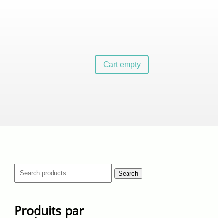
Cart empty
Search
Search
for:
Produits par