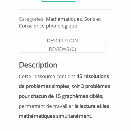
de
problèmes
avec
Categories:
Mathématiques
,
Sons et
graphèmes
Conscience phonologique
ciblés
quantity
DESCRIPTION
REVIEWS (0)
Description
Cette ressource contient
45 résolutions
de problèmes simples
, soit
3 problèmes
pour chacun de 15 graphèmes ciblés
,
permettant de travailler
la lecture et les
mathématiques simultanément
.