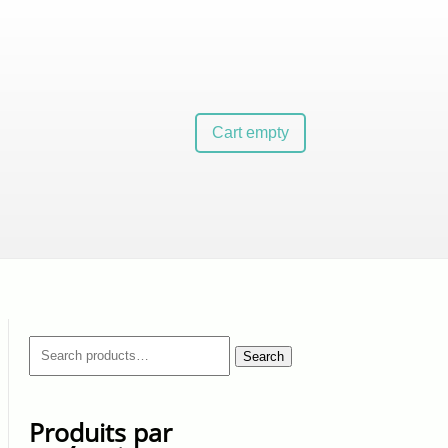
Cart empty
Search
Search
for:
Produits par