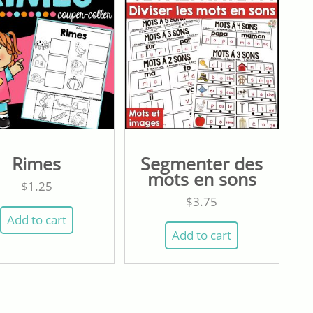
Rimes
Segmenter des
mots en sons
$
1.25
$
3.75
Add to cart
Add to cart