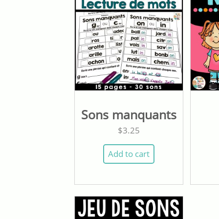
Sons manquants
$
3.25
Add to cart