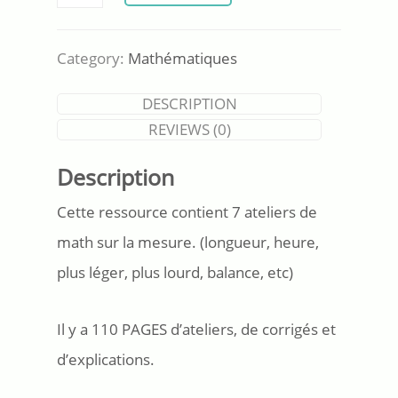
-
Ateliers
sur
Category:
Mathématiques
la
mesure
DESCRIPTION
quantity
REVIEWS (0)
Description
Cette ressource contient 7 ateliers de
math sur la mesure. (longueur, heure,
plus léger, plus lourd, balance, etc)
Il y a 110 PAGES d’ateliers, de corrigés et
d’explications.