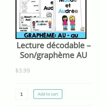
Lecture décodable –
Son/graphème AU
$
3.99
Lecture
Add to cart
décodable
-