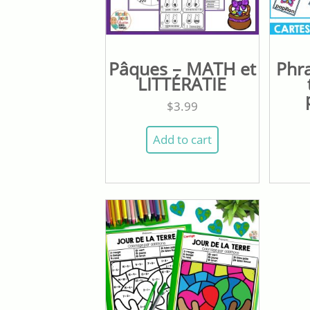
Pâques – MATH et
Phr
LITTÉRATIE
$
3.99
Add to cart