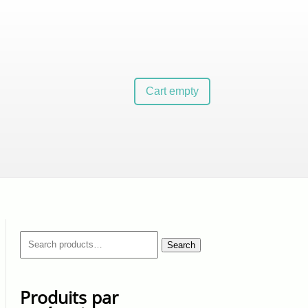
Cart empty
Search
Search
for:
Produits par