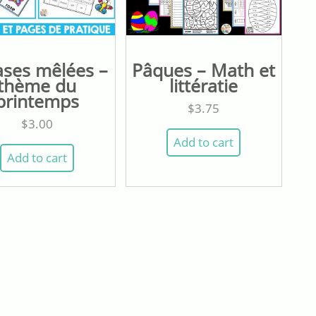
ases mêlées –
Pâques – Math et
thème du
littératie
printemps
$
3.75
$
3.00
Add to cart
Add to cart