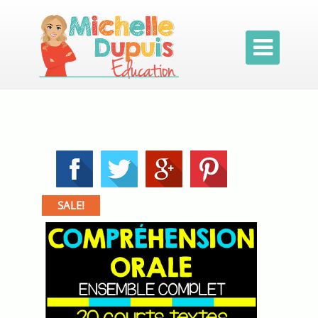

🔍
SALE!