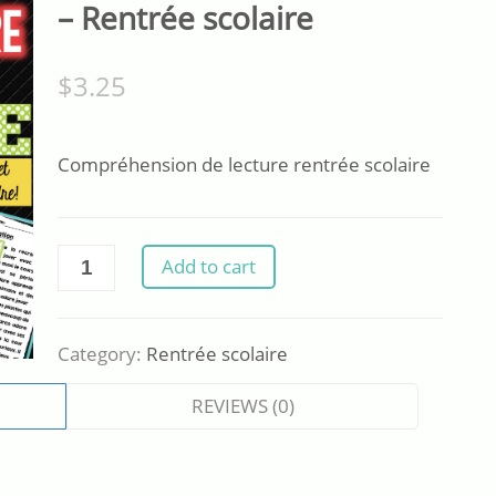
– Rentrée scolaire
$
3.25
Compréhension de lecture rentrée scolaire
Compréhension
Add to cart
de
lecture
-
Category:
Rentrée scolaire
Rentrée
scolaire
REVIEWS (0)
quantity