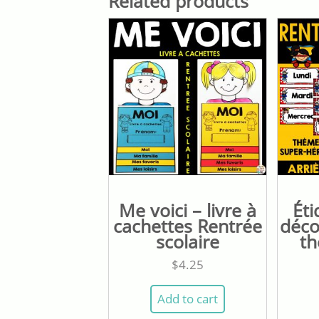
Related products
Me voici – livre à
Éti
cachettes Rentrée
déco
scolaire
th
$
4.25
Add to cart