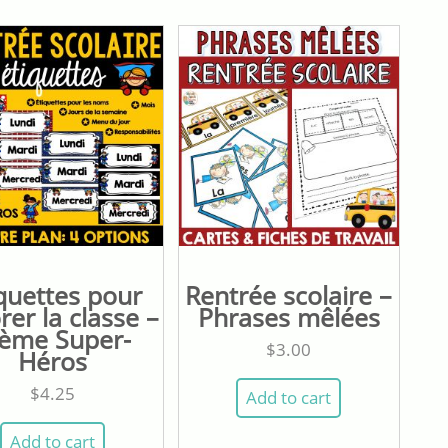
quettes pour
Rentrée scolaire –
rer la classe –
Phrases mêlées
ème Super-
$
3.00
Héros
$
4.25
Add to cart
Add to cart