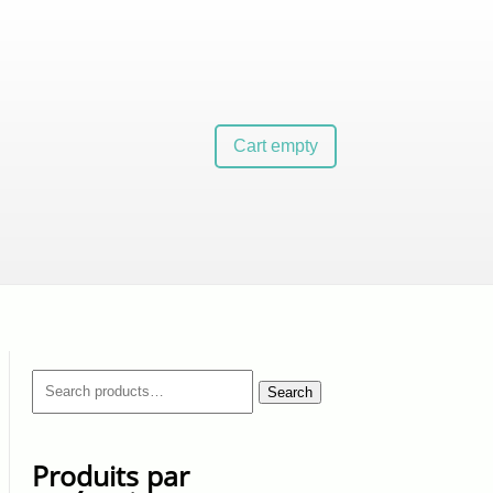
Cart empty
Search
Search
for:
Produits par