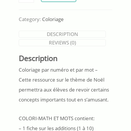
-
MATH
ET
Category:
Coloriage
MOTS
-
DESCRIPTION
Thème:
REVIEWS (0)
Noël
quantity
Description
Coloriage par numéro et par mot –
Cette ressource sur le thème de Noël
permettra aux élèves de revoir certains
concepts importants tout en s’amusant.
COLORI-MATH ET MOTS contient:
– 1 fiche sur les additions (1 à 10)