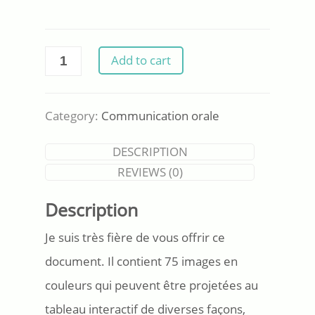
Communication
Add to cart
orale
-
Décris-
Category:
Communication orale
moi
(75
DESCRIPTION
images)
REVIEWS (0)
quantity
Description
Je suis très fière de vous offrir ce
document. Il contient 75 images en
couleurs qui peuvent être projetées au
tableau interactif de diverses façons,